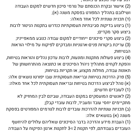
(2) אישור ובקרת הכנסתם של גורמי סיכון חדשים למקום העבודה
ושילובם בתהליך המפורט בפסקת משנה (א);
(ד) תכנית שנתית לכל אחד מאלה:
(1) ביצוע בדיקות סביבתיות תעסוקתיות כנדרש בתקנות הניטור לרבות
ביצוע סקר מקדים;
(2) ביצוע סקרי סיכונים ייחודיים למקום עבודה כנובע ממאפייניו;
(3) עריכת ביקורות פנים-ארגוניות ומבדקים לפיקוח על מילוי הוראות
הבטיחות;
(4) ביצוע פעולות מתקנות ומונעות, לרבות עדכון נהלים והוראות בטיחות,
והפקת לקחים מתהליך ניהול הסיכונים או כתוצאה מהתרחשותן של
תאונות עבודה, מחלות מקצוע, או תקריות בטיחות;
(5) פרק הדרכות בטיחות ובריאות תעסוקתית שבו יפורטו נושאים אלה:
(א) נוהל לביצוע הדרכות בטיחות ובריאות תעסוקתית לכל אחד מאלה:
(1) לעובדים חדשים;
(2) לאנשים המועסקים במקום העבודה, שבינם לבין המחזיק לא
מתקיימים יחסי עובד ומעביד, לרבות עובדי קבלן;
(ב) תכניות שנתיות להדרכות עובדים לרבות לגורמים המפורטים בפסקת
משנה (א) בנושאים אלה:
(1) העברת מידע והדרכה בדבר הסיכונים שאליהם עלולים להיחשף
העובדים בעבודתם, לפי תקנות 2 ו-3 לתקנות ארגון הפיקוח על העבודה