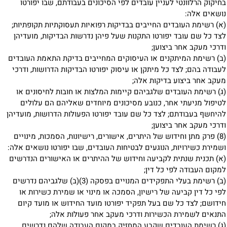
בחיקוק הרלוונטי לעניין עובדים לפי הסיכונים בעבודתם, שבו יפורטו
נושאים אלה:
(א) רשימת העובדים החייבים בבדיקות רפואיות תעסוקתיות תקופתיות;
לצד כל שם עובד יפורטו התקנות שעל פיהן נדרשות הבדיקות, מועדיהן
ודרכי מעקב אחר ביצוען;
(ב) רשימת המיתקנים או העיסוקים המחייבים בדיקת התאמת העובדים
לעבודה בהם; לצד כל מיתקן או עיסוק יפורטו הבדיקות הדרושות, ודרכי
מעקב אחר ביצוע בדיקות אלה;
(ג) רשימת העובדים שלגביהם קיימות המלצות או חובות לחיסונים או
לטיפול מניעתי אחר, כנובע מסיכונים מיוחדים שאליהם הם עלולים
להיחשף בעבודתם; לצד כל שם עובד יפורטו הפעולות הדרושות, מועדיהן
ודרכי מעקב אחר ביצוען;
(8) פרק מתן וחידוש של היתרים, אישורים, רישיונות, הסמכות, מינויים
ושמירת כשירויות, הנוגעים לבטיחות העובדים, שבו יפורטו נושאים אלה:
(א) תכנית שנתית לקביעה וחידוש של ההיתרים או האישורים הנדרשים
למקום העבודה לפי כל דין;
(ב) רשימת בעלי התפקידים המנויים בפסקה (3)(ב) שלגביהם נדרשים
לפי כל דין קביעה של רישיון, הסמכה או מינוי או שמירת כשירות או
חידושם; לצד כל שם בעל תפקיד יפורטו מועד החידוש או מועד קיום
התנאים לשמירת הכשירות ודרכי מעקב אחר פעולות אלה;
(ג) רשימת העובדים שקבע המחזיק במקום העבודה שלהם נדרשים,