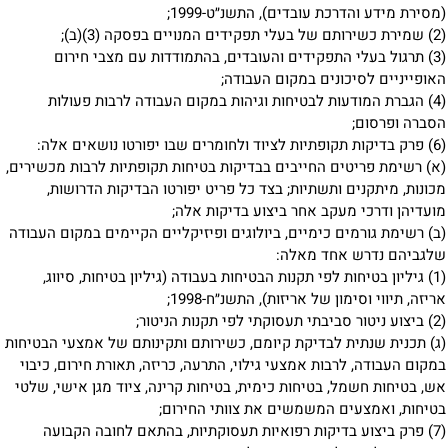
(מסירת מידע והדרכת עובדים), התשנ״ט-1999;
(2) שמירת כשירותם של בעלי תפקידים המנויים בפסקה (3)(ב);
(3) תרגול בעלי התפקידים והעובדים, בהתמודדות עם מצבי חירום
האופייניים לסיכונים במקום העבודה;
(4) הגברת המודעות לבטיחות וגיהות במקום העבודה לרבות פעולות
הסברה ופרסום;
(6) פרק בדיקות תקופתיות לציוד ולחומרים שבו יפורטו נושאים אלה:
(א) רשימת פריטים החייבים בבדיקות בטיחות תקופתיות לרבות מכשירים,
מכונות, מיתקנים ותשתיות; בצד כל פריט יפורטו הבדיקות הדרושות,
מועדיהן ודרכי מעקב אחר ביצוע בדיקות אלה;
(ב) רשימת גורמים כימיים, ביולוגים ופיזיקליים הקיימים במקום העבודה
שלגביהם נדרש אחד מאלה:
(1) גיליון בטיחות לפי תקנות הבטיחות בעבודה (גיליון בטיחות, סיווג,
אריזה, תיווי וסימון של אריזות), התשנ״ח-1998;
(2) ביצוע ניטור סביבתי תעסוקתי לפי תקנות הניטור;
(ג) תכנית שנתית לבדיקת קיומם, כשירותם ותקינותם של אמצעי הבטיחות
במקום העבודה, לרבות אמצעי גילוי, התרעה, כריזה, תאורת חירום, כיבוי
אש, בטיחות חשמל, בטיחות כימית, בטיחות קרינה, ציוד מגן אישי, שלטי
בטיחות, ואמצעים המשמשים את צוותי החירום;
(7) פרק ביצוע בדיקות רפואיות תעסוקתיות, בהתאם לחובה הקבועה