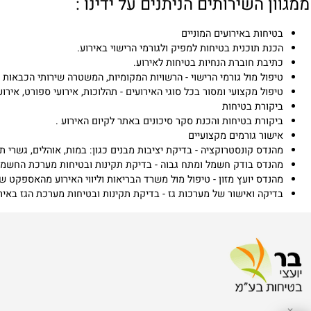
 השירותים הניתנים על ידינו :
חות באירועים המוניים
ת תוכנית בטיחות למפיק ולגורמי הרישוי באירוע.
בת חוברת הנחיות בטיחות לאירוע.
ול מול גורמי הרישוי - הרשויות המקומיות, המשטרה שירותי הכבאות ורישוי ע
ול מקצועי ומסור בכל סוגי האירועים - תהלוכות, אירועי ספורט, אירועי קיץ , 
קורת בטיחות
ורת בטיחות והכנת סקר סיכונים באתר לקיום האירוע .
ור גורמים מקצועיים
דס קונסטרוקציה - בדיקת יציבות מבנים כגון: במות, אוהלים, גשרי תאורה 
נדס בודק חשמל ומתח גבוה - בדיקת תקינות ובטיחות מערכת החשמל באירו
דס יועץ מזון - טיפול מול משרד הבריאות וליווי האירוע מהאספקט של בריא
קה ואישור של מערכות גז - בדיקת תקינות ובטיחות מערכת הגז באירוע.
fice@bar-safety.com